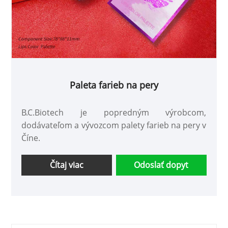
Paleta farieb na pery
B.C.Biotech je popredným výrobcom,
dodávateľom a vývozcom palety farieb na pery v
Číne.
Čítaj viac
Odoslať dopyt