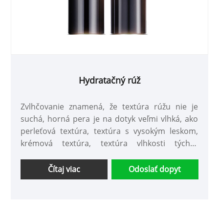
Hydratačný rúž
Zvlhčovanie znamená, že textúra rúžu nie je
suchá, horná pera je na dotyk veľmi vlhká, ako
perleťová textúra, textúra s vysokým leskom,
krémová textúra, textúra vlhkosti týchto
niekoľkých textúr rúžu s dobrým jasom je
vlhkejšia. Nasleduje úvod do hydratačného
Čítaj viac
Odoslať dopyt
rúžu, dúfam, že vám pomôžem lepšie pochopiť
hydratačný rúž.