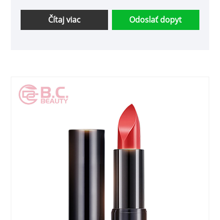
Čítaj viac
Odoslať dopyt