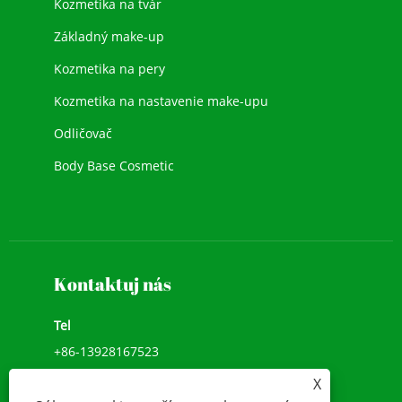
Kozmetika na tvár
Základný make-up
Kozmetika na pery
Kozmetika na nastavenie make-upu
Odličovač
Body Base Cosmetic
Nová kozmetika
Make-up na tvár
Kontaktuj nás
Tel
+86-13928167523
X
Add