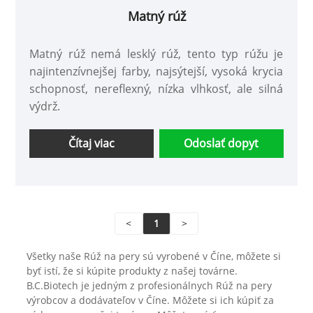
Matný rúž
Matný rúž nemá lesklý rúž, tento typ rúžu je
najintenzívnejšej farby, najsýtejší, vysoká krycia
schopnosť, nereflexný, nízka vlhkosť, ale silná
výdrž.
Čítaj viac
Odoslať dopyt
<
1
>
Všetky naše Rúž na pery sú vyrobené v Číne, môžete si
byť istí, že si kúpite produkty z našej továrne.
B.C.Biotech je jedným z profesionálnych Rúž na pery
výrobcov a dodávateľov v Číne. Môžete si ich kúpiť za