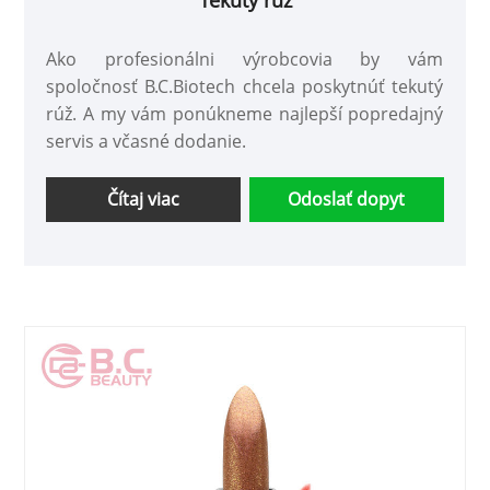
Tekutý rúž
Ako profesionálni výrobcovia by vám
spoločnosť B.C.Biotech chcela poskytnúť tekutý
rúž. A my vám ponúkneme najlepší popredajný
servis a včasné dodanie.
Čítaj viac
Odoslať dopyt