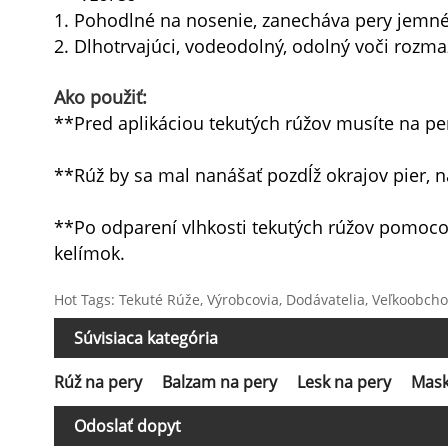
1. Pohodlné na nosenie, zanecháva pery jemn
2. Dlhotrvajúci, vodeodolný, odolný voči rozm
Ako použiť:
**Pred aplikáciou tekutých rúžov ​​musíte na pe
**Rúž by sa mal nanášať pozdĺž okrajov pier, n
**Po odparení vlhkosti tekutých rúžov ​​pomocou
kelímok.
Hot Tags: Tekuté Rúže, Výrobcovia, Dodávatelia, Veľkoobchod
Súvisiaca kategória
Rúž na pery
Balzam na pery
Lesk na pery
Mask
Odoslať dopyt