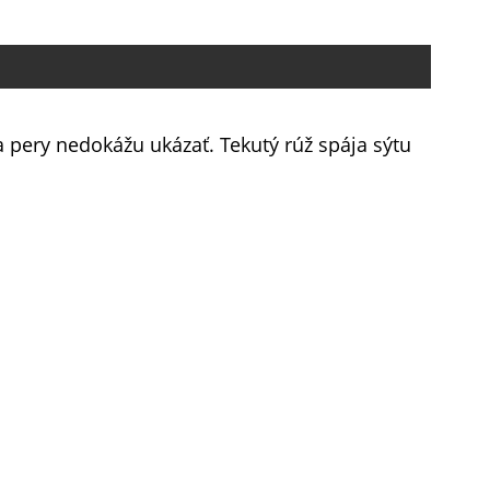
na pery nedokážu ukázať. Tekutý rúž spája sýtu