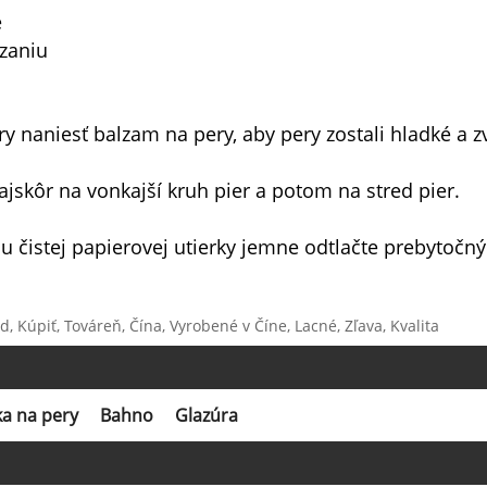
é
azaniu
ry naniesť balzam na pery, aby pery zostali hladké a z
ajskôr na vonkajší kruh pier a potom na stred pier.
 čistej papierovej utierky jemne odtlačte prebytočný r
, Kúpiť, Továreň, Čína, Vyrobené v Číne, Lacné, Zľava, Kvalita
a na pery
Bahno
Glazúra