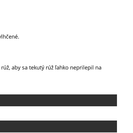
vlhčené.
úž, aby sa tekutý rúž ľahko neprilepil na