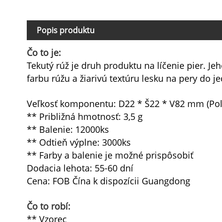
Popis produktu
Čo to je:
Tekutý rúž je druh produktu na líčenie pier. Je
farbu rúžu a žiarivú textúru lesku na pery do
Veľkosť komponentu: D22 * Š22 * V82 mm (Po
** Približná hmotnosť: 3,5 g
** Balenie: 12000ks
** Odtieň výplne: 3000ks
** Farby a balenie je možné prispôsobiť
Dodacia lehota: 55-60 dní
Cena: FOB Čína k dispozícii Guangdong
Čo to robí:
** Vzorec