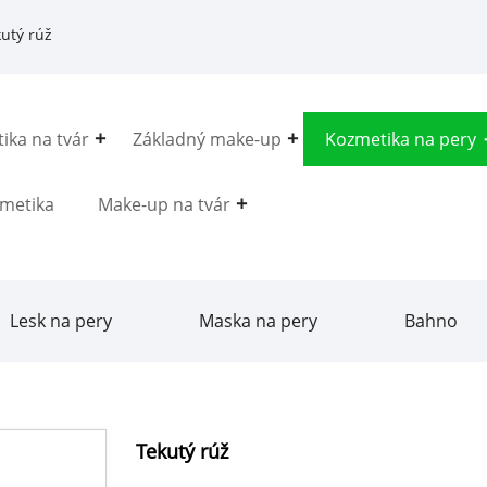
utý rúž
ika na tvár
Základný make-up
Kozmetika na pery
metika
Make-up na tvár
Lesk na pery
Maska na pery
Bahno
Tekutý rúž