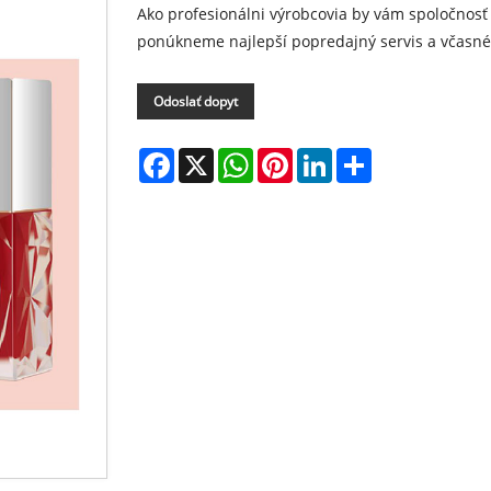
Ako profesionálni výrobcovia by vám spoločnosť 
ponúkneme najlepší popredajný servis a včasné
Odoslať dopyt
Facebook
X
WhatsApp
Pinterest
LinkedIn
Share