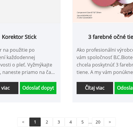
Korektor Stick
3 farebné očné ti
r na použitie po
Ako profesionálni výrobc
ní každodennej
vám spoločnosť B.C.Biot
ivosti o pleť. Vyžmýkajte
chcela poskytnúť 3 fareb
, naneste priamo na časť,
tiene. A my vám ponúkn
hcete upraviť, a končekmi
najlepší popredajný servi
emne roztiahnite, aby ste
včasné dodanie.
j viac
Odoslať dopyt
Čítaj viac
Odosla
 efekt úpravy jaziev a
o akné
<
1
2
3
4
5
...
20
>