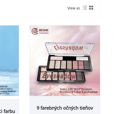
View as
9 farebných očných tieňov
i farbu