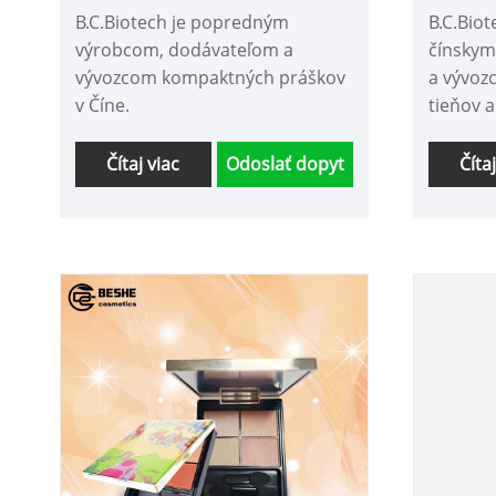
B.C.Biotech je popredným
B.C.Bio
výrobcom, dodávateľom a
čínskym
vývozcom kompaktných práškov
a vývoz
v Číne.
tieňov a
Čítaj viac
Odoslať dopyt
Číta