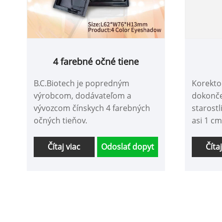
4 farebné očné tiene
B.C.Biotech je popredným
Korekto
výrobcom, dodávateľom a
dokonče
vývozcom čínskych 4 farebných
starostl
očných tieňov.
asi 1 cm
ktorú c
prstov j
Čítaj viac
Odoslať dopyt
Číta
dosiahli
škvŕn p