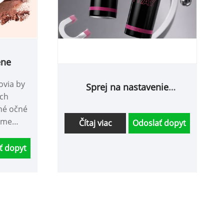
ene
ovia by
Sprej na nastavenie
ech
magnetického zámku
né očné
eme
Čítaj viac
Odoslať dopyt
s a
ť dopyt