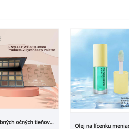
ebných očných tieňov a
Olej na lícenku meniac