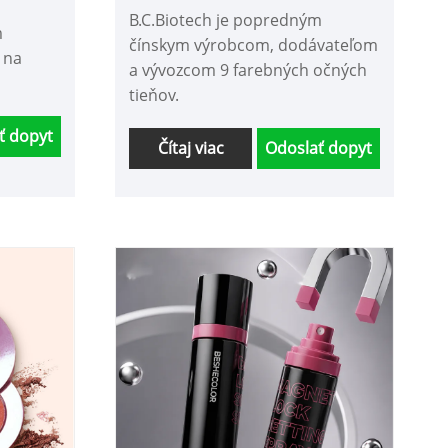
B.C.Biotech je popredným
m
čínskym výrobcom, dodávateľom
 na
a vývozcom 9 farebných očných
tieňov.
ť dopyt
Čítaj viac
Odoslať dopyt