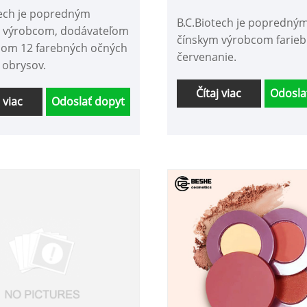
kontúr
tech je popredným
B.C.Biotech je popredný
 výrobcom, dodávateľom
čínskym výrobcom farieb
com 12 farebných očných
červenanie.
 obrysov.
Čítaj viac
Odosla
j viac
Odoslať dopyt